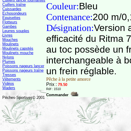
Cuillers lancer tournantes
Couleur:
Bleu
Cuillers traîne
Cuissardes
Echosondeurs
Contenance:
200 m/0,
Epuisettes
Flotteurs
Désignation:
Version 
Gambes
Leurres souples
Livres
efficacité du Ritma 
Mouches
Moulinets
au toc possède un f
Moulinets capotés
Moulinets mouche
Nylons
interchangeable à bo
Plumes
Poissons nageurs lancer
un frein réglable.
Poissons nageurs traîne
Tresses
Pêche à la petite amorce
Vêtements
Vidéos
Prix :
79.50
Waders
Réf : 1510
Commander
Pêches-Sportives© 2001