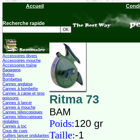
Accueil
Condi
Recherche rapide
Accessoires divers
Accessoires mouche
Accessoires traîne
Bagagerie
Bottes
Bombettes
Cannes anglaise
Cannes à bombette
Cannes à carpe et gros
Ritma 73
poissons
Cannes à lancer
Cannes à mouche
BAM
Cannes télescopiques
Cannes télescopiques
Poids:
120 gr
réglables
Cannes à toc
Cous de coqs
Taille:
-1
Cuillers lancer ondulantes