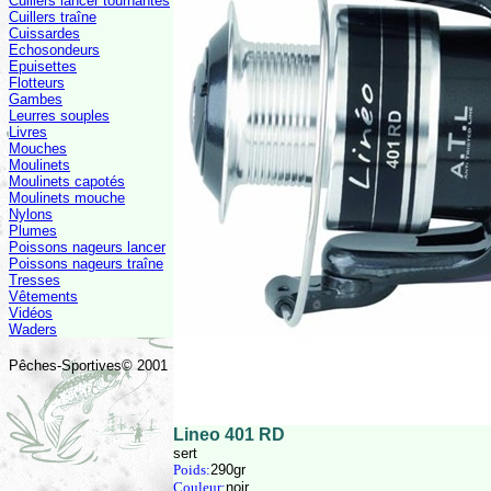
Cuillers lancer tournantes
Cuillers traîne
Cuissardes
Echosondeurs
Epuisettes
Flotteurs
Gambes
Leurres souples
Livres
Mouches
Moulinets
Moulinets capotés
Moulinets mouche
Nylons
Plumes
Poissons nageurs lancer
Poissons nageurs traîne
Tresses
Vêtements
Vidéos
Waders
Pêches-Sportives© 2001
Lineo 401 RD
sert
Poids:
290gr
Couleur:
noir