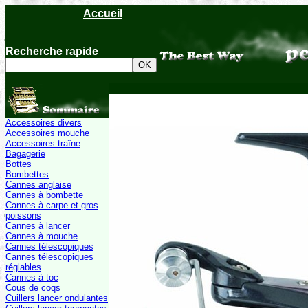
Accueil
Recherche rapide
Accessoires divers
Accessoires mouche
Accessoires traîne
Bagagerie
Bottes
Bombettes
Cannes anglaise
Cannes à bombette
Cannes à carpe et gros
poissons
Cannes à lancer
Cannes à mouche
Cannes télescopiques
Cannes télescopiques
réglables
Cannes à toc
Cous de coqs
Cuillers lancer ondulantes