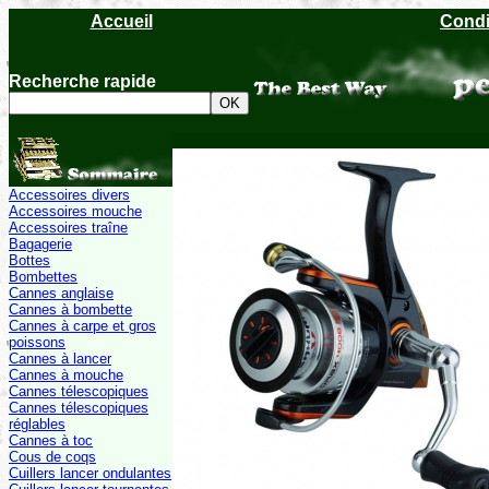
Accueil
Condi
Recherche rapide
Accessoires divers
Accessoires mouche
Accessoires traîne
Bagagerie
Bottes
Bombettes
Cannes anglaise
Cannes à bombette
Cannes à carpe et gros
poissons
Cannes à lancer
Cannes à mouche
Cannes télescopiques
Cannes télescopiques
réglables
Cannes à toc
Cous de coqs
Cuillers lancer ondulantes