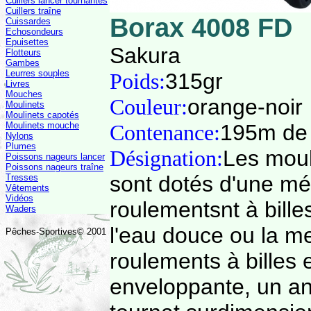
Cuillers lancer tournantes
Cuillers traîne
Borax 4008 FD
Cuissardes
Echosondeurs
Epuisettes
Sakura
Flotteurs
Gambes
Leurres souples
Poids:
315gr
Livres
Mouches
Couleur:
orange-noir
Moulinets
Moulinets capotés
Moulinets mouche
Contenance:
195m de
Nylons
Plumes
Désignation:
Les moul
Poissons nageurs lancer
Poissons nageurs traîne
sont dotés d'une mé
Tresses
Vêtements
Vidéos
roulementsnt à bille
Waders
l'eau douce ou la m
Pêches-Sportives© 2001
roulements à billes
enveloppante, un anti