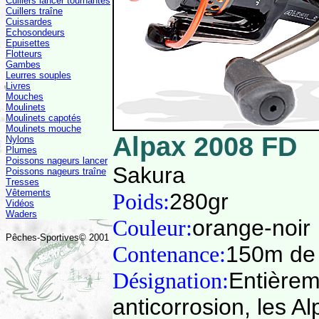
Cuillers lancer tournantes
Cuillers traîne
Cuissardes
Echosondeurs
Epuisettes
Flotteurs
Gambes
Leurres souples
Livres
Mouches
Moulinets
Moulinets capotés
Moulinets mouche
Alpax 2008 FD
Nylons
Plumes
Poissons nageurs lancer
Sakura
Poissons nageurs traîne
Tresses
Vêtements
Poids:
280gr
Vidéos
Waders
Couleur:
orange-noir
Pêches-Sportives© 2001
Contenance:
150m de
Désignation:
Entièrem
anticorrosion, les A