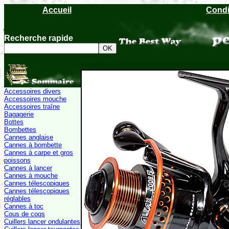
Accueil
Condi
Recherche rapide
Accessoires divers
Accessoires mouche
Accessoires traîne
Bagagerie
Bottes
Bombettes
Cannes anglaise
Cannes à bombette
Cannes à carpe et gros
poissons
Cannes à lancer
Cannes à mouche
Cannes télescopiques
Cannes télescopiques
réglables
Cannes à toc
Cous de coqs
Cuillers lancer ondulantes